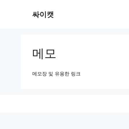
컨
텐
싸이캣
츠
로
건
너
뛰
메모
기
메모장 및 유용한 링크