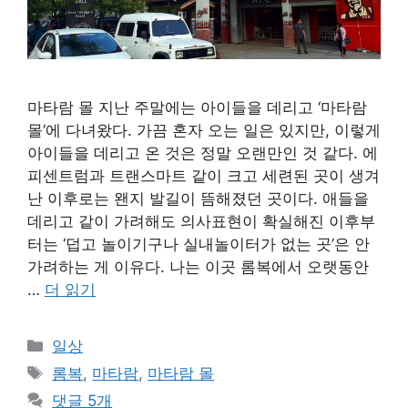
마타람 몰 지난 주말에는 아이들을 데리고 ‘마타람
몰‘에 다녀왔다. 가끔 혼자 오는 일은 있지만, 이렇게
아이들을 데리고 온 것은 정말 오랜만인 것 같다. 에
피센트럼과 트랜스마트 같이 크고 세련된 곳이 생겨
난 이후로는 왠지 발길이 뜸해졌던 곳이다. 애들을
데리고 같이 가려해도 의사표현이 확실해진 이후부
터는 ‘덥고 놀이기구나 실내놀이터가 없는 곳’은 안
가려하는 게 이유다. 나는 이곳 롬복에서 오랫동안
…
더 읽기
카
일상
테
태
롬복
,
마타람
,
마타람 몰
고
그
댓글 5개