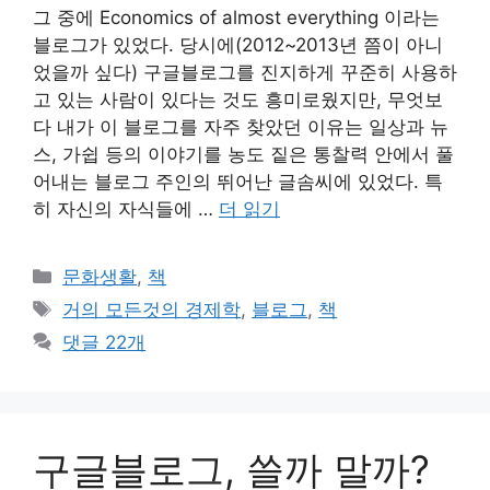
그 중에 Economics of almost everything 이라는
블로그가 있었다. 당시에(2012~2013년 쯤이 아니
었을까 싶다) 구글블로그를 진지하게 꾸준히 사용하
고 있는 사람이 있다는 것도 흥미로웠지만, 무엇보
다 내가 이 블로그를 자주 찾았던 이유는 일상과 뉴
스, 가쉽 등의 이야기를 농도 짙은 통찰력 안에서 풀
어내는 블로그 주인의 뛰어난 글솜씨에 있었다. 특
히 자신의 자식들에 …
더 읽기
카
문화생활
,
책
테
태
거의 모든것의 경제학
,
블로그
,
책
고
그
댓글 22개
리
구글블로그, 쓸까 말까?