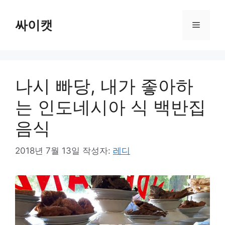
컨
텐
싸이캣
메
츠
로
뉴
건
너
나시 빠당, 내가 좋아하
뛰
기
는 인도네시아 식 백반집
음식
2018년 7월 13일
작성자:
레디