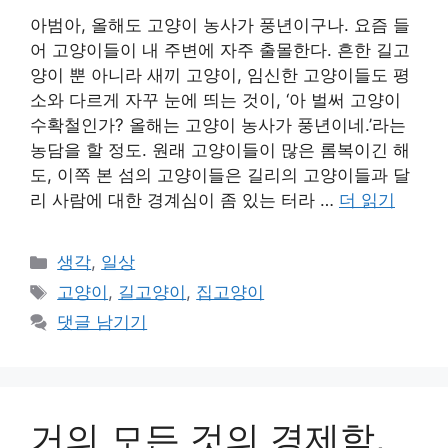
아범아, 올해도 고양이 농사가 풍년이구나. 요즘 들
어 고양이들이 내 주변에 자주 출몰한다. 흔한 길고
양이 뿐 아니라 새끼 고양이, 임신한 고양이들도 평
소와 다르게 자꾸 눈에 띄는 것이, ‘아 벌써 고양이
수확철인가? 올해는 고양이 농사가 풍년이네.’라는
농담을 할 정도. 원래 고양이들이 많은 롬복이긴 해
도, 이쪽 본 섬의 고양이들은 길리의 고양이들과 달
리 사람에 대한 경계심이 좀 있는 터라 …
더 읽기
카
생각
,
일상
테
태
고양이
,
길고양이
,
집고양이
고
그
댓글 남기기
리
거의 모든 것의 경제학,