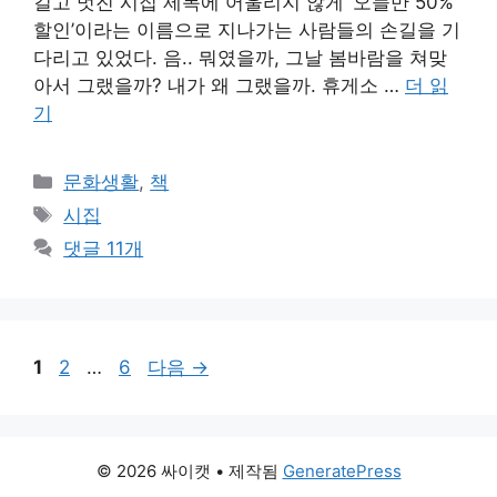
길고 멋진 시집 제목에 어울리지 않게 ‘오늘만 50%
할인’이라는 이름으로 지나가는 사람들의 손길을 기
다리고 있었다. 음.. 뭐였을까, 그날 봄바람을 쳐맞
아서 그랬을까? 내가 왜 그랬을까. 휴게소 …
더 읽
기
카
문화생활
,
책
테
태
시집
고
그
댓글 11개
리
페
페
페
1
2
…
6
다음
→
이
이
이
지
지
지
© 2026 싸이캣
• 제작됨
GeneratePress