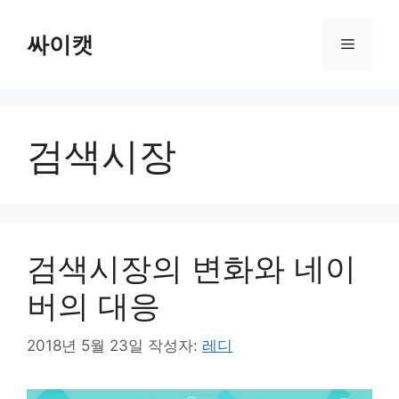
컨
텐
싸이캣
메
츠
로
뉴
건
너
검색시장
뛰
기
검색시장의 변화와 네이
버의 대응
2018년 5월 23일
작성자:
레디