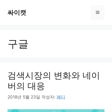
컨
텐
싸이캣
메
츠
로
뉴
건
너
구글
뛰
기
검색시장의 변화와 네이
버의 대응
2018년 5월 23일
작성자:
레디