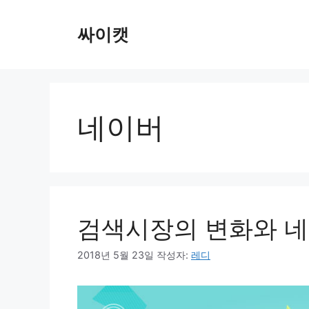
컨
텐
싸이캣
츠
로
건
너
뛰
네이버
기
검색시장의 변화와 
2018년 5월 23일
작성자:
레디