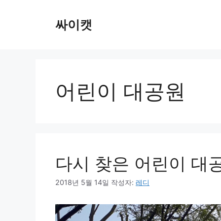
컨
텐
싸이캣
츠
로
건
너
뛰
어린이 대공원
기
다시 찾은 어린이 대
2018년 5월 14일
작성자:
레디