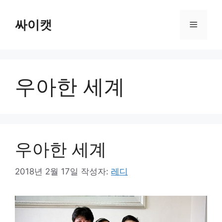
컨
텐
싸이캣
메
츠
로
뉴
건
너
우아한 세계
뛰
기
우아한 세계
2018년 2월 17일
작성자:
레디