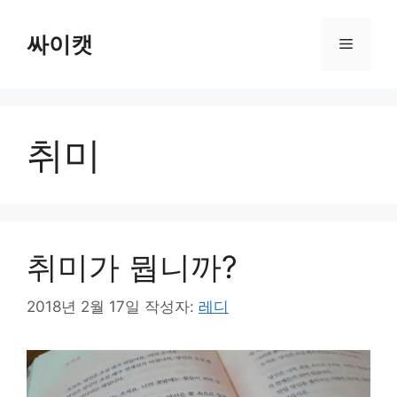
컨
텐
싸이캣
메
츠
로
뉴
건
너
취미
뛰
기
취미가 뭡니까?
2018년 2월 17일
작성자:
레디