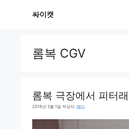
컨
텐
싸이캣
츠
로
건
너
뛰
롬복 CGV
기
롬복 극장에서 피터래
2018년 3월 1일
작성자:
레디