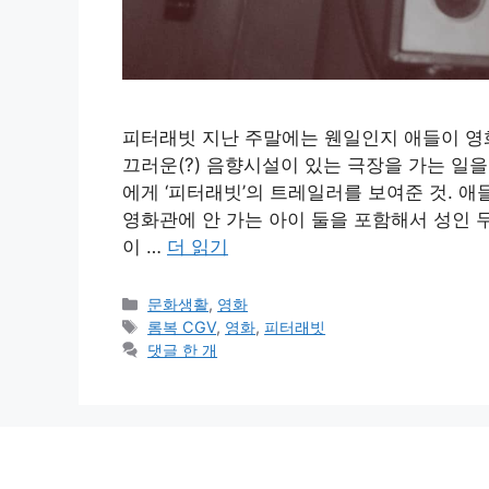
피터래빗 지난 주말에는 웬일인지 애들이 영화
끄러운(?) 음향시설이 있는 극장을 가는 일
에게 ‘피터래빗’의 트레일러를 보여준 것. 애
영화관에 안 가는 아이 둘을 포함해서 성인 
이 …
더 읽기
카
문화생활
,
영화
테
태
롬복 CGV
,
영화
,
피터래빗
고
그
댓글 한 개
리