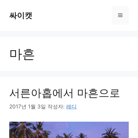
컨
텐
싸이캣
메
츠
로
뉴
건
너
마흔
뛰
기
서른아홉에서 마흔으로
2017년 1월 3일
작성자:
레디