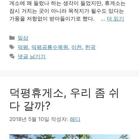
게소에 왜 들렀나 하는 생각이 들었지만, 휴게소는
잠시 거치는 곳이 아니라 목적지가 될수도 있다는
가풍을 저항없이 받아들이기로 했다. …
더 읽기
카
일상
테
태
덕평
,
덕평공룡수목원
,
이천
,
한국
고
그
댓글 남기기
리
덕평휴게소, 우리 좀 쉬
다 갈까?
2018년 5월 10일
작성자:
레디