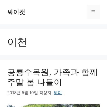
컨
텐
싸이캣
메
츠
로
뉴
건
너
이천
뛰
기
공룡수목원, 가족과 함께
주말 봄 나들이
2018년 5월 10일
작성자:
레디