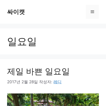
컨
텐
싸이캣
메
츠
로
뉴
건
너
일요일
뛰
기
제일 바쁜 일요일
2017년 2월 28일
작성자:
레디