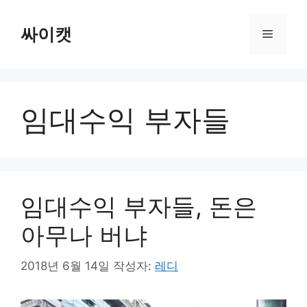
컨
텐
싸이캣
메
츠
로
뉴
건
너
임대수익 부자들
뛰
기
임대수익 부자들, 돈은
아무나 버냐
2018년 6월 14일
작성자:
레디