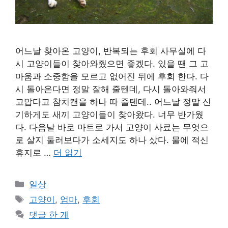
어느날 찾아온 고양이, 반복되는 후회 사무실에 다
시 고양이들이 찾아와줬으면 좋겠다. 있을 땐 그 고
마움과 소중함을 모르고 없어진 뒤에 후회 한다. 다
시 돌아온다면 정말 잘해 줄텐데, 다시 돌아와줘서
고맙다고 참치캔을 하나 따 줄텐데.. 어느날 정말 신
기하게도 새끼 고양이들이 찾아왔다. 너무 반가웠
다. 다음날 바로 마트로 가서 고양이 사료는 무엇으
로 살지 둘러보다가 소세지도 하나 샀다. 물에 적신
휴지로 …
더 읽기
카
일상
테
태
고양이
,
엄마
,
후회
고
그
댓글 한 개
리