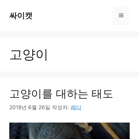
컨
텐
싸이캣
메
츠
로
뉴
건
너
고양이
뛰
기
고양이를 대하는 태도
2018년 6월 26일
작성자:
레디