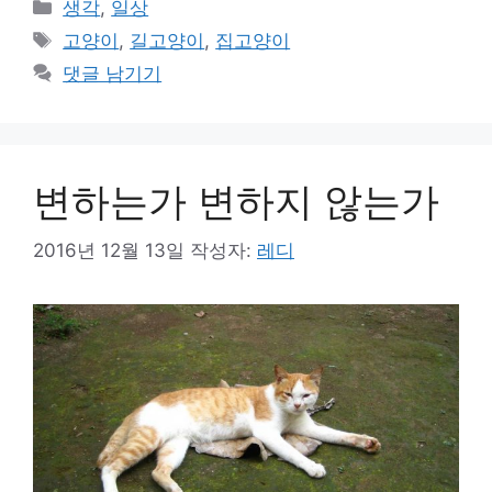
카
생각
,
일상
테
태
고양이
,
길고양이
,
집고양이
고
그
댓글 남기기
리
변하는가 변하지 않는가
2016년 12월 13일
작성자:
레디