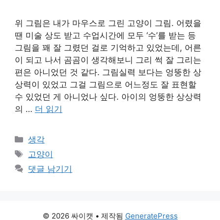
위 그림은 내가 마우스로 그린 고양이 그림. 어렸을
땐 미술 상도 받고 수업시간에 모두 ‘수’를 받는 등
그림을 꽤 잘 그렸던 걸로 기억하고 있었는데, 어른
이 되고 나서 곰곰이 생각해보니 그리 썩 잘 그리는
편은 아니었던 것 같다. 그림실력 보다는 엉뚱한 상
상력이 있었고 그걸 그림으로 어느정도 잘 표현할
수 있었던 게 아니었나 싶다. 아이의 엉뚱한 상상력
의 …
더 읽기
카
생각
테
태
고양이
고
그
댓글 남기기
리
© 2026 싸이캣
• 제작됨
GeneratePress