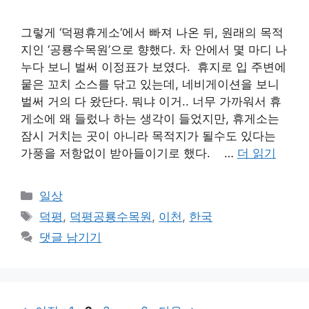
그렇게 ‘덕평휴게소‘에서 빠져 나온 뒤, 원래의 목적
지인 ‘공룡수목원’으로 향했다. 차 안에서 몇 마디 나
누다 보니 벌써 이정표가 보였다. 휴지로 입 주변에
뭍은 꼬치 소스를 닦고 있는데, 네비게이션을 보니
벌써 거의 다 왔단다. 뭐냐 이거.. 너무 가까워서 휴
게소에 왜 들렀나 하는 생각이 들었지만, 휴게소는
잠시 거치는 곳이 아니라 목적지가 될수도 있다는
가풍을 저항없이 받아들이기로 했다. …
더 읽기
카
일상
테
태
덕평
,
덕평공룡수목원
,
이천
,
한국
고
그
댓글 남기기
리