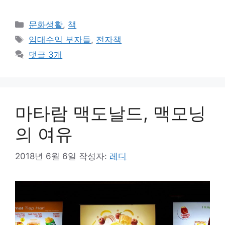
카
문화생활
,
책
테
태
임대수익 부자들
,
전자책
고
그
댓글 3개
리
마타람 맥도날드, 맥모닝
의 여유
2018년 6월 6일
작성자:
레디