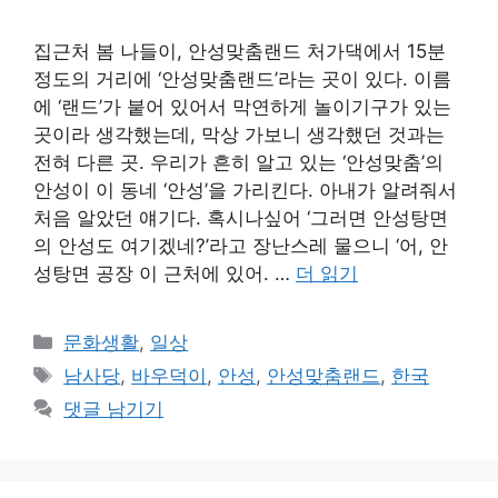
집근처 봄 나들이, 안성맞춤랜드 처가댁에서 15분
정도의 거리에 ‘안성맞춤랜드’라는 곳이 있다. 이름
에 ‘랜드’가 붙어 있어서 막연하게 놀이기구가 있는
곳이라 생각했는데, 막상 가보니 생각했던 것과는
전혀 다른 곳. 우리가 흔히 알고 있는 ‘안성맞춤’의
안성이 이 동네 ‘안성’을 가리킨다. 아내가 알려줘서
처음 알았던 얘기다. 혹시나싶어 ‘그러면 안성탕면
의 안성도 여기겠네?’라고 장난스레 물으니 ‘어, 안
성탕면 공장 이 근처에 있어. …
더 읽기
카
문화생활
,
일상
테
태
남사당
,
바우덕이
,
안성
,
안성맞춤랜드
,
한국
고
그
댓글 남기기
리