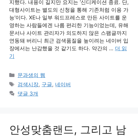
지했다. 내용이 길지만 요지는 ‘신디케이션 종료. 단,
대형사이트는 별도의 신청을 통해 기존처럼 이용 가
능’이다. XE나 일부 워드프레스로 만든 사이트를 운
영하는 사람들에겐 나름 편리한 기능이었는데, 유해
문서나 사이트 관리자가 의도하지 않은 스팸글까지
연동돼 버리니 최근 검색품질을 높이려는 네이버 입
장에서는 난감했을 것 같기도 하다. 약간의 …
더 읽
기
카
문과생의 웹
테
태
검색시장
,
구글
,
네이버
고
그
댓글 3개
리
안성맞춤랜드, 그리고 남