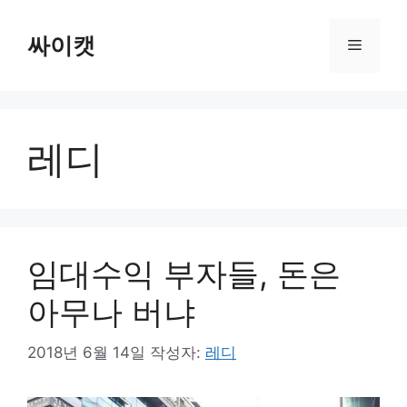
컨
텐
싸이캣
메
츠
로
뉴
건
너
레디
뛰
기
임대수익 부자들, 돈은
아무나 버냐
2018년 6월 14일
작성자:
레디