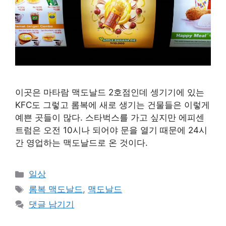
이곳은 마타람 맥도날드 2호점인데 셍기기에 있는
KFC도 그렇고 롬복에 새로 생기는 건물들은 이렇게
예쁜 곳들이 많다. 스타벅스를 가고 싶지만 에피센
트럼은 오전 10시나 되어야 문을 열기 때문에 24시
간 영업하는 맥도날드로 온 것이다.
카
일상
테
태
롬복 맥도날드
,
맥도날드
고
그
댓글 남기기
리