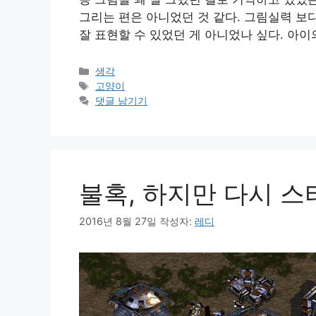
그리는 편은 아니었던 것 같다. 그림실력 보
잘 표현할 수 있었던 게 아니었나 싶다. 아
카
생각
테
태
고양이
고
그
댓글 남기기
리
불혹, 하지만 다시 
2016년 8월 27일
작성자:
레디