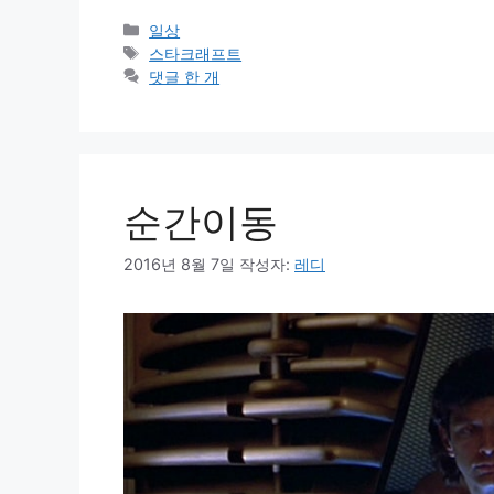
카
일상
테
태
스타크래프트
고
그
댓글 한 개
리
순간이동
2016년 8월 7일
작성자:
레디