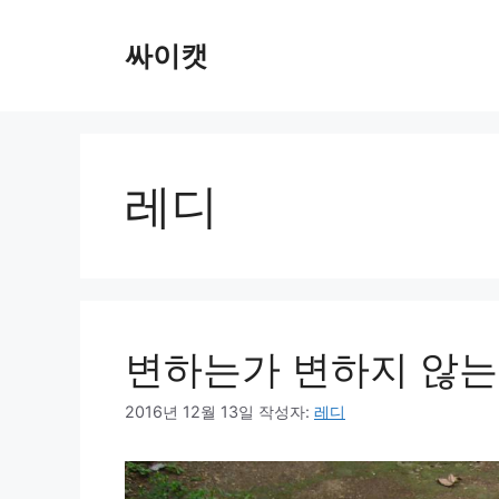
컨
텐
싸이캣
츠
로
건
너
뛰
레디
기
변하는가 변하지 않
2016년 12월 13일
작성자:
레디