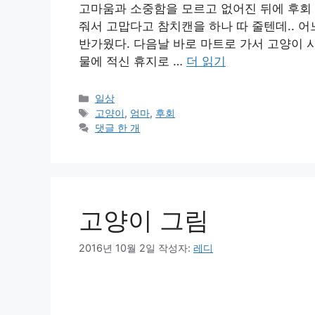
고마움과 소중함을 모르고 없어진 뒤에 후회 
줘서 고맙다고 참치캔을 하나 따 줄텐데.. 
반가웠다. 다음날 바로 마트로 가서 고양이 
물에 적신 휴지로 …
더 읽기
카
일상
테
태
고양이
,
엄마
,
후회
고
그
댓글 한 개
리
고양이 그림
2016년 10월 2일
작성자:
레디